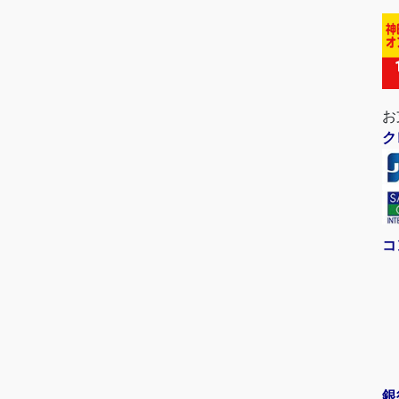
お
ク
コ
銀