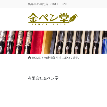
コ
ナ
萬年筆の専門店 - SINCE.1920-
ン
ビ
テ
ゲ
ン
ー
ツ
シ
に
ョ
移
ン
動
に
移
動
HOME
特定商取引法に基づく表記
有限会社金ペン堂