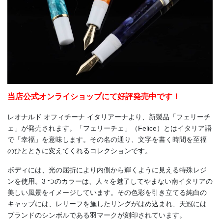
当店公式オンライショップにて好評発売中です！
レオナルド オフィチーナ イタリアーナより、新製品「フェリーチ
ェ」が発売されます。「フェリーチェ」（Felice）とはイタリア語
で「幸福」を意味します。その名の通り、文字を書く時間を至福
のひとときに変えてくれるコレクションです。
ボディには、光の屈折により内側から輝くように見える特殊レジ
ンを使用。3 つのカラーは、人々を魅了してやまない南イタリアの
美しい風景をイメージしています。その色彩を引き立てる純白の
キャップには、レリーフを施したリングがはめ込まれ、天冠には
ブランドのシンボルである羽マークが刻印されています。