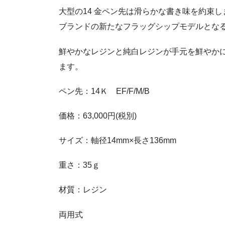
大型の14 金ペン先は滑らかな書き味を約束
ブランドの新たなフラッグシップモデルとな
鮮やかなレジンと純白レジンが手元を鮮やか
ます。
ペン先：14Ｋ EF/F/M/B
価格：63,000円(税別)
サイズ：軸径14mm×長さ136mm
重さ：35ｇ
材質：レジン
両用式