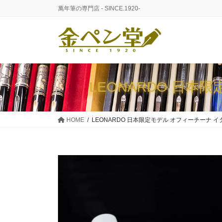
コ
ナ
萬年筆の専門店 - SINCE.1920-
ン
ビ
テ
ゲ
ン
ー
ツ
シ
に
ョ
移
ン
LEONARDO 日
動
に
移
動
HOME
LEONARDO 日本限定モデル オフィーチーナ