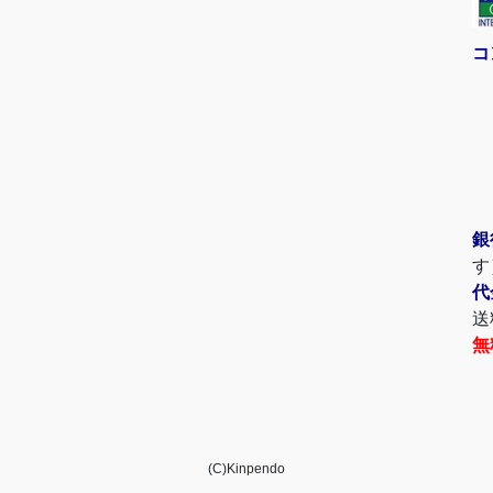
コ
銀
す
代
送
無
(C)Kinpendo