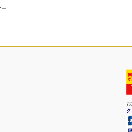
ター
お
ク