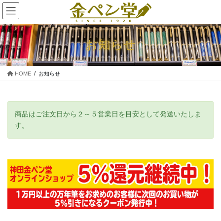
コ
ナ
ン
ビ
テ
ゲ
ン
ー
お知らせ
ツ
シ
に
ョ
移
ン
HOME
お知らせ
動
に
移
動
商品はご注文日から２～５営業日を目安として発送いたしま
す。